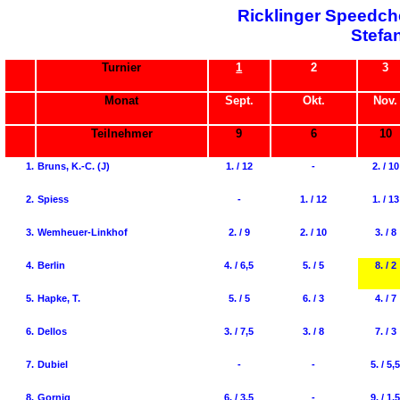
Ricklinger Speedch
Stefa
Turnier
1
2
3
Monat
Sept.
Okt.
Nov.
Teilnehmer
9
6
10
1.
Bruns, K.-C. (J)
1. / 12
-
2. / 10
2.
Spiess
-
1. / 12
1. / 13
3.
Wemheuer-Linkhof
2. / 9
2. / 10
3. / 8
4.
Berlin
4. / 6,5
5. / 5
8. / 2
5.
Hapke, T.
5. / 5
6. / 3
4. / 7
6.
Dellos
3. / 7,5
3. / 8
7. / 3
7.
Dubiel
-
-
5. / 5,
8.
Gornig
6. / 3,5
-
9. / 1,