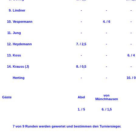
9.
Lindner
-
-
-
10.
Vespermann
-
4. / 6
-
11.
Jung
-
-
-
12.
Heydemann
7. / 2,5
-
-
13.
Koss
-
-
6. / 4
14.
Krauss (J)
8. / 0,5
-
-
Herting
-
-
10. / 0
von
Gäste
Abel
Münchhausen
1. / 5
6. / 1,5
7 von 9 Runden werden gewertet und bestimmen den Turniersieger.