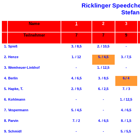
Ricklinger Speedch
Stefa
Name
1
2
3
Teilnehmer
7
7
9
1.
Spieß
3. / 8,5
2. / 10,5
-
2.
Henze
1. / 12
5. / 4,5
3. / 7,5
3.
Wemheuer-Linkhof
-
1. / 12,5
-
4.
Berlin
4. / 6,5
3. / 8,5
6./ 4
5.
Hapke, T.
2. / 9,5
6. / 2,5
7. / 3
6.
Kohlmann
-
-
1. / 12,5
7.
Vespermann
5. / 4,5
-
4. / 6,5
8.
Parvin
7. / 2
4. / 6,5
8. / 1,5
9.
Schmidl
-
-
5. / 5,5