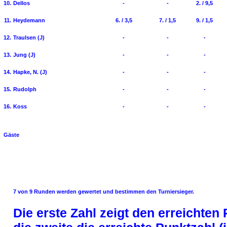
10.
Dellos
-
-
2. / 9,5
11.
Heydemann
6. / 3,5
7. / 1,5
9. / 1,5
12.
Traulsen (J)
-
-
-
13.
Jung (J)
-
-
-
14.
Hapke, N. (J)
-
-
-
15.
Rudolph
-
-
-
16.
Koss
-
-
-
Gäste
7 von 9 Runden werden gewertet und bestimmen den Turniersieger.
Die erste Zahl zeigt den erreichten 