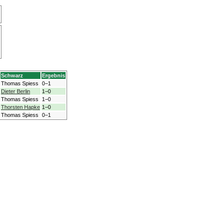
Schwarz
Ergebnis
Thomas Spiess
0−1
Dieter Berlin
1−0
Thomas Spiess
1−0
Thorsten Hapke
1−0
Thomas Spiess
0−1