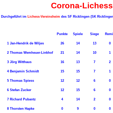
Corona-Lichess-
Durchgeführt im
Lichess-Vereinsheim
des SF Ricklingen (SK Ricklinge
Punkte
Spiele
Siege
Remi
1
Jan-Hendrik de Wiljes
26
14
13
0
2
Thomas Wemheuer-Linkhof
21
14
10
1
3
Jörg Witthaus
16
13
7
2
4
Benjamin Schmidt
15
15
7
1
5
Thomas Spiess
12
12
6
0
6
Stefan Zucker
12
15
6
0
7
Richard Pubantz
4
14
2
0
8
Thorsten Hapke
0
9
0
0