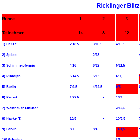
Ricklinger Bli
Runde
1
2
3
Teilnehmer
14
8
12
1) Henze
2/18,5
3/16,5
4/13,5
2) Spiess
-
2/18
-
3) Schimmelpfennig
4/16
6/12
5/11,5
4) Rudolph
5/14,5
5/13
6/9,5
5) Berlin
7/9,5
4/14,5
9/5
6) Regert
1/22,5
-
1/21
7) Wemheuer-Linkhof
-
-
3/15,5
8) Hapke, T.
10/5
-
10/3,5
9) Parvin
8/7
8/4
11/1,5
10) Schmidt
-
-
8/6