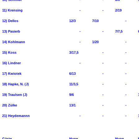
11) Krensing
-
-
2/19
12) Dellos
12/3
7/10
-
13) Pasierb
-
-
7/7,5
14) Kohlmann
-
1/20
-
15) Koss
3/17,5
-
-
16) Lindner
-
-
-
17) Kwiotek
6/13
-
-
18) Hapke, N. (J)
11/3,5
-
-
19) Traulsen (J)
9/6
-
-
20) Zülke
13/1
-
-
21) Heydemannn
-
-
-
Gäste
Hupe
Hupe